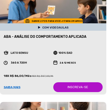
GANHE 2 POS PARA VOCE +1 PARA UM AMIGO
COM VIDEOAULAS
ABA - ANÁLISE DO COMPORTAMENTO APLICADA
LATO SENSU
100% EAD
360 A 720H
2 A 12 MESES
18X R$ 86,00/Mês
18X R$ 387,00/Mês
INSCREVA-SE
SAIBA MAIS