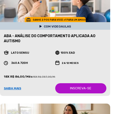
GANHE 2 POS PARA VOCE +1 PARA UM AMIGO
COM VIDEOAULAS
ABA - ANÁLISE DO COMPORTAMENTO APLICADA AO
AUTISMO
LATO SENSU
100% EAD
360 A 720H
2 A 12 MESES
18X R$ 86,00/Mês
18X R$ 387,00/Mês
INSCREVA-SE
SAIBA MAIS