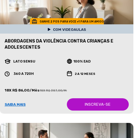
GANHE 2 POS PARA VOCE +1 PARA UM AMIGO
COM VIDEOAULAS
ABORDAGENS DA VIOLÊNCIA CONTRA CRIANÇAS E
ADOLESCENTES
LATO SENSU
100% EAD
360 A 720H
2 A 12 MESES
18X R$ 86,00/Mês
18X R$ 387,00/Mês
INSCREVA-SE
SAIBA MAIS