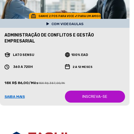
GANHE 2 POS PARA VOCE +1 PARA UM AMIGO
COM VIDEOAULAS
ADMINISTRAÇÃO DE CONFLITOS E GESTÃO
EMPRESARIAL
LATO SENSU
100% EAD
360 A 720H
2 A 12 MESES
18X R$ 86,00/Mês
18X R$ 387,00/Mês
INSCREVA-SE
SAIBA MAIS