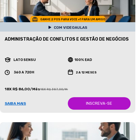
GANHE 2 POS PARA VOCE +1 PARA UM AMIGO
COM VIDEOAULAS
ADMINISTRAÇÃO DE CONFLITOS E GESTÃO DE NEGÓCIOS
LATO SENSU
100% EAD
360 A 720H
2 A 12 MESES
18X R$ 86,00/Mês
18X R$ 387,00/Mês
INSCREVA-SE
SAIBA MAIS