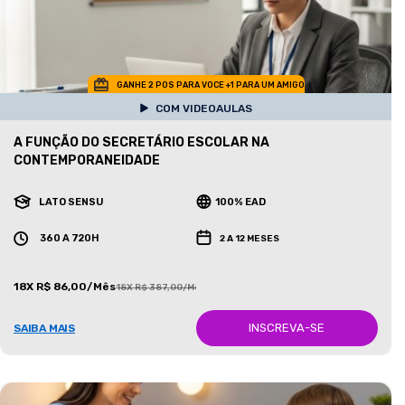
GANHE 2 POS PARA VOCE +1 PARA UM AMIGO
COM VIDEOAULAS
A FUNÇÃO DO SECRETÁRIO ESCOLAR NA
CONTEMPORANEIDADE
LATO SENSU
100% EAD
360 A 720H
2 A 12 MESES
18X R$ 86,00/Mês
18X R$ 387,00/Mês
INSCREVA-SE
SAIBA MAIS