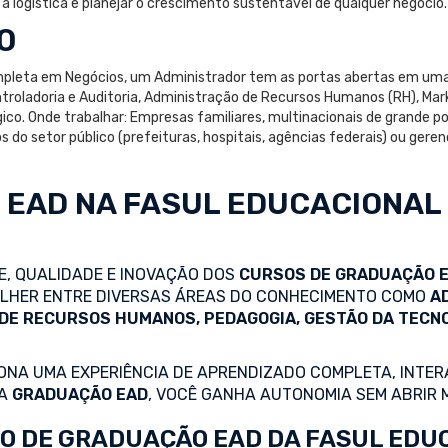
ar a logística e planejar o crescimento sustentável de qualquer negócio.
O
completa em Negócios, um Administrador tem as portas abertas em uma
troladoria e Auditoria, Administração de Recursos Humanos (RH), Marke
co. Onde trabalhar: Empresas familiares, multinacionais de grande po
 do setor público (prefeituras, hospitais, agências federais) ou ger
 EAD
NA FASUL EDUCACIONAL
DE, QUALIDADE E INOVAÇÃO DOS
CURSOS DE GRADUAÇÃO 
COLHER ENTRE DIVERSAS ÁREAS DO CONHECIMENTO COMO
A
 DE RECURSOS HUMANOS, PEDAGOGIA, GESTÃO DA TECN
NA UMA EXPERIÊNCIA DE APRENDIZADO COMPLETA, INTERA
 A
GRADUAÇÃO EAD
, VOCÊ GANHA AUTONOMIA SEM ABRIR 
O DE GRADUAÇÃO EAD DA FASUL EDU