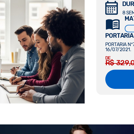
DUR
8 SE
MA
PORTARIA
PORTARIA Nº7
16/07/2021.
DE
R$ 329,