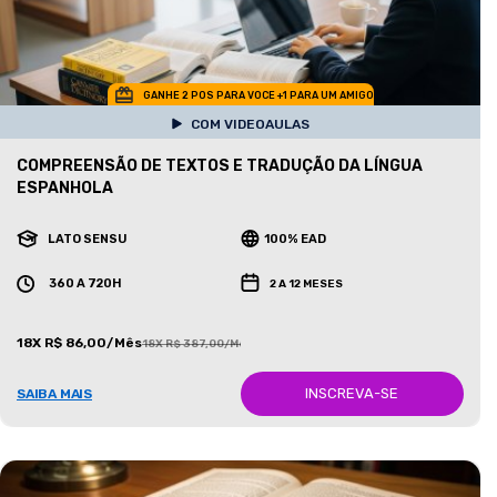
GANHE 2 POS PARA VOCE +1 PARA UM AMIGO
COM VIDEOAULAS
COMPREENSÃO DE TEXTOS E TRADUÇÃO DA LÍNGUA
ESPANHOLA
LATO SENSU
100% EAD
360 A 720H
2 A 12 MESES
18X R$ 86,00/Mês
18X R$ 387,00/Mês
INSCREVA-SE
SAIBA MAIS