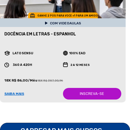
GANHE 2 POS PARA VOCE +1 PARA UM AMIGO
COM VIDEOAULAS
DOCÊNCIA EM LETRAS - ESPANHOL
LATO SENSU
100% EAD
360 A 420H
2 A 12 MESES
18X R$ 86,00/Mês
18X R$ 387,00/Mês
INSCREVA-SE
SAIBA MAIS