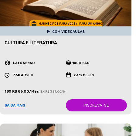
GANHE 2 POS PARA VOCE +1 PARA UM AMIGO
COM VIDEOAULAS
CULTURA E LITERATURA
LATO SENSU
100% EAD
360 A 720H
2 A 12 MESES
18X R$ 86,00/Mês
18X R$ 387,00/Mês
INSCREVA-SE
SAIBA MAIS