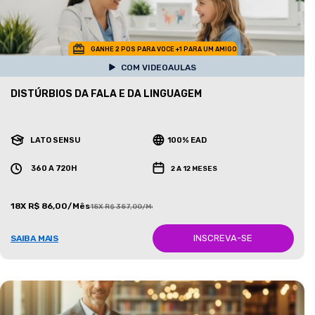
GANHE 2 POS PARA VOCE +1 PARA UM AMIGO
COM VIDEOAULAS
DISTÚRBIOS DA FALA E DA LINGUAGEM
LATO SENSU
100% EAD
360 A 720H
2 A 12 MESES
18X R$ 86,00/Mês
18X R$ 387,00/Mês
INSCREVA-SE
SAIBA MAIS