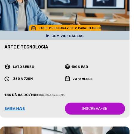
GANHE 2 POS PARA VOCE +1 PARA UM AMIGO
COM VIDEOAULAS
ARTE E TECNOLOGIA
LATO SENSU
100% EAD
360 A 720H
2 A 12 MESES
18X R$ 86,00/Mês
18X R$ 387,00/Mês
INSCREVA-SE
SAIBA MAIS