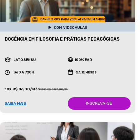
GANHE 2 POS PARA VOCE +1 PARA UM AMIGO
COM VIDEOAULAS
DOCÊNCIA EM FILOSOFIA E PRÁTICAS PEDAGÓGICAS
LATO SENSU
100% EAD
360 A 720H
2 A 12 MESES
18X R$ 86,00/Mês
18X R$ 387,00/Mês
INSCREVA-SE
SAIBA MAIS