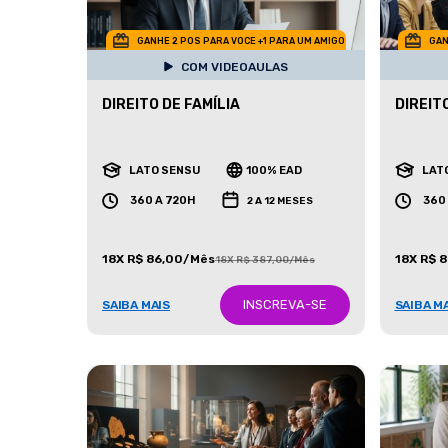
GANHE 2 POS PARA VOCE +1 PARA UM AMIGO
GAN
COM VIDEOAULAS
DIREITO DE FAMÍLIA
DIREIT
LATO SENSU
100% EAD
LAT
360 A 720H
360
2 A 12 MESES
18X R$ 86,00/Mês
18X R$ 
18X R$ 387,00/Mês
INSCREVA-SE
SAIBA MAIS
SAIBA M