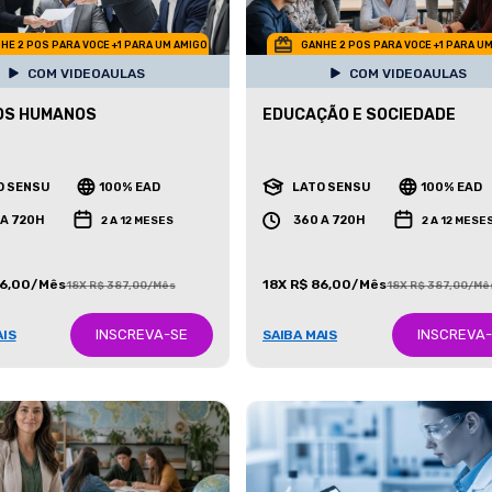
HE 2 POS PARA VOCE +1 PARA UM AMIGO
GANHE 2 POS PARA VOCE +1 PARA U
COM VIDEOAULAS
COM VIDEOAULAS
OS HUMANOS
EDUCAÇÃO E SOCIEDADE
O SENSU
100% EAD
LATO SENSU
100% EAD
 A 720H
360 A 720H
2 A 12 MESES
2 A 12 MESE
86,00/Mês
18X R$ 86,00/Mês
18X R$ 387,00/Mês
18X R$ 387,00/Mê
INSCREVA-SE
INSCREVA
AIS
SAIBA MAIS