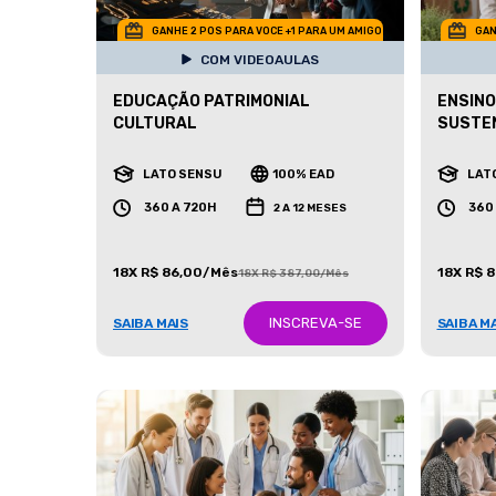
GANHE 2 POS PARA VOCE +1 PARA UM AMIGO
GAN
COM VIDEOAULAS
EDUCAÇÃO PATRIMONIAL
ENSINO
CULTURAL
SUSTE
LATO SENSU
100% EAD
LAT
360 A 720H
360
2 A 12 MESES
18X R$ 86,00/Mês
18X R$ 
18X R$ 387,00/Mês
INSCREVA-SE
SAIBA MAIS
SAIBA M