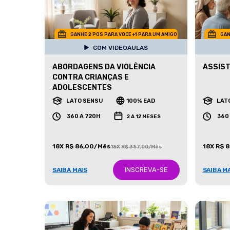
GANHE 2 POS PARA VOCE +1 PARA UM AMIGO
GAN
COM VIDEOAULAS
ABORDAGENS DA VIOLÊNCIA
ASSIST
CONTRA CRIANÇAS E
ADOLESCENTES
LATO SENSU
100% EAD
LAT
360 A 720H
360
2 A 12 MESES
18X R$ 86,00/Mês
18X R$ 
18X R$ 387,00/Mês
INSCREVA-SE
SAIBA MAIS
SAIBA M