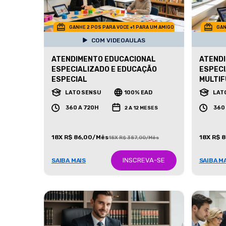
GANHE 2 POS PARA VOCE +1 PARA UM AMIGO
GAN
COM VIDEOAULAS
ATENDIMENTO EDUCACIONAL
ATEND
ESPECIALIZADO E EDUCAÇÃO
ESPECI
ESPECIAL
MULTIF
LATO SENSU
100% EAD
LAT
360 A 720H
360
2 A 12 MESES
18X R$ 86,00/Mês
18X R$ 
18X R$ 387,00/Mês
INSCREVA-SE
SAIBA MAIS
SAIBA M