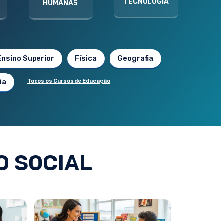
TECNOLOGIA
HUMANAS
Ensino Superior
Física
Geografia
ia
Todos os Cursos de Educação
O SOCIAL