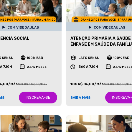
HE 2 POS PARA VOCE +1 PARA UM AMIGO
GANHE 2 POS PARA VOCE +1 PARA U
COM VIDEOAULAS
COM VIDEOAULAS
ÊNCIA SOCIAL
ATENÇÃO PRIMÁRIA À SAÚDE
ÊNFASE EM SAÚDE DA FAMÍLI
O SENSU
100% EAD
LATO SENSU
100% EAD
 A 720H
360 A 720H
2 A 12 MESES
2 A 12 MESE
86,00/Mês
18X R$ 86,00/Mês
18X R$ 387,00/Mês
18X R$ 387,00/Mê
INSCREVA-SE
INSCREVA
AIS
SAIBA MAIS