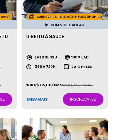
M AMIGO
GANHE 2 POS PARA VOCE +1 PARA UM AMIGO
COM VIDEOAULAS
ETO
DIREITO À SAÚDE
LATO SENSU
100% EAD
360 A 720H
S
2 A 12 MESES
18X R$ 86,00/Mês
s
18X R$ 387,00/Mês
-SE
INSCREVA-SE
SAIBA MAIS