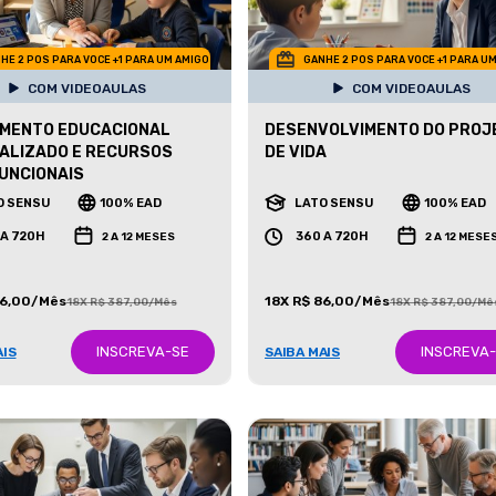
HE 2 POS PARA VOCE +1 PARA UM AMIGO
GANHE 2 POS PARA VOCE +1 PARA U
COM VIDEOAULAS
COM VIDEOAULAS
IMENTO EDUCACIONAL
DESENVOLVIMENTO DO PROJ
ALIZADO E RECURSOS
DE VIDA
UNCIONAIS
O SENSU
100% EAD
LATO SENSU
100% EAD
 A 720H
360 A 720H
2 A 12 MESES
2 A 12 MESE
86,00/Mês
18X R$ 86,00/Mês
18X R$ 387,00/Mês
18X R$ 387,00/Mê
INSCREVA-SE
INSCREVA
AIS
SAIBA MAIS