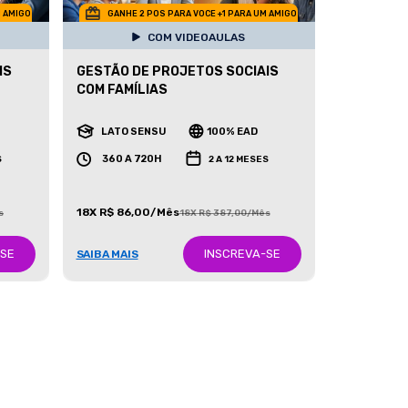
M AMIGO
GANHE 2 POS PARA VOCE +1 PARA UM AMIGO
COM VIDEOAULAS
IS
GESTÃO DE PROJETOS SOCIAIS
COM FAMÍLIAS
LATO SENSU
100% EAD
360 A 720H
S
2 A 12 MESES
18X R$ 86,00/Mês
s
18X R$ 387,00/Mês
-SE
INSCREVA-SE
SAIBA MAIS