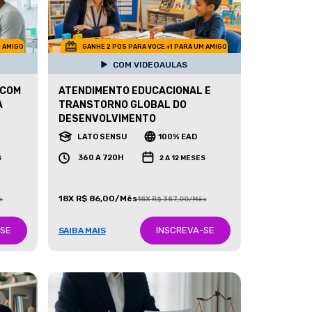
M AMIGO
GANHE 2 POS PARA VOCE +1 PARA UM AMIGO
COM VIDEOAULAS
 COM
ATENDIMENTO EDUCACIONAL E
A
TRANSTORNO GLOBAL DO
DESENVOLVIMENTO
LATO SENSU
100% EAD
360 A 720H
S
2 A 12 MESES
18X R$ 86,00/Mês
s
18X R$ 387,00/Mês
-SE
INSCREVA-SE
SAIBA MAIS