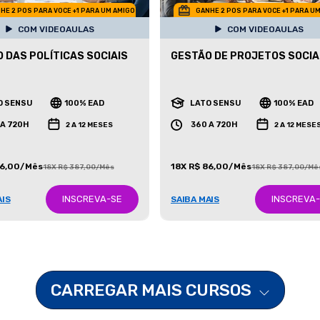
HE 2 POS PARA VOCE +1 PARA UM AMIGO
GANHE 2 POS PARA VOCE +1 PARA U
COM VIDEOAULAS
COM VIDEOAULAS
 DAS POLÍTICAS SOCIAIS
GESTÃO DE PROJETOS SOCIA
O SENSU
100% EAD
LATO SENSU
100% EAD
 A 720H
360 A 720H
2 A 12 MESES
2 A 12 MESE
86,00/Mês
18X R$ 86,00/Mês
18X R$ 387,00/Mês
18X R$ 387,00/Mê
INSCREVA-SE
INSCREVA
AIS
SAIBA MAIS
CARREGAR MAIS CURSOS