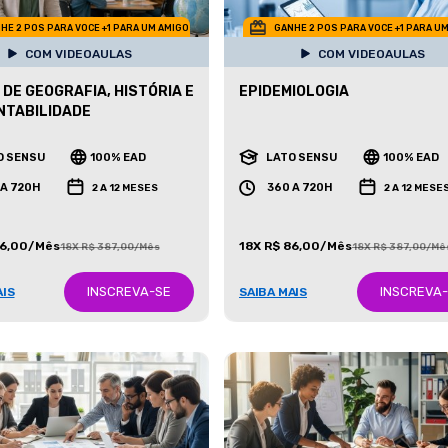
HE 2 POS PARA VOCE +1 PARA UM AMIGO
GANHE 2 POS PARA VOCE +1 PARA U
COM VIDEOAULAS
COM VIDEOAULAS
 DE GEOGRAFIA, HISTÓRIA E
EPIDEMIOLOGIA
NTABILIDADE
O SENSU
100% EAD
LATO SENSU
100% EAD
 A 720H
360 A 720H
2 A 12 MESES
2 A 12 MESE
86,00/Mês
18X R$ 86,00/Mês
18X R$ 387,00/Mês
18X R$ 387,00/Mê
INSCREVA-SE
INSCREVA
AIS
SAIBA MAIS