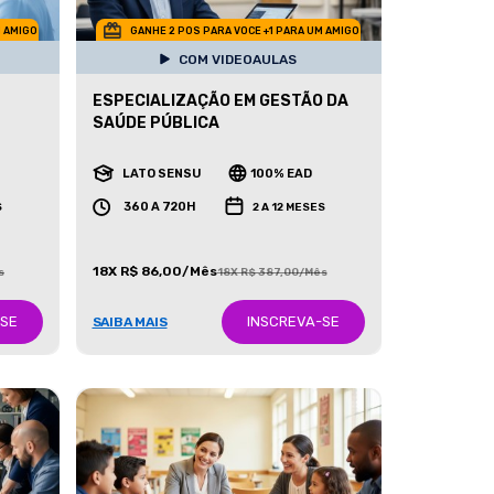
M AMIGO
GANHE 2 POS PARA VOCE +1 PARA UM AMIGO
COM VIDEOAULAS
ESPECIALIZAÇÃO EM GESTÃO DA
SAÚDE PÚBLICA
LATO SENSU
100% EAD
360 A 720H
S
2 A 12 MESES
18X R$ 86,00/Mês
s
18X R$ 387,00/Mês
-SE
INSCREVA-SE
SAIBA MAIS