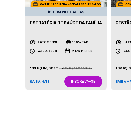
GANHE 2 POS PARA VOCE +1 PARA UM AMIGO
GAN
COM VIDEOAULAS
ESTRATÉGIA DE SAÚDE DA FAMÍLIA
GESTÃO
LATO SENSU
100% EAD
LAT
360 A 720H
360
2 A 12 MESES
18X R$ 86,00/Mês
18X R$ 
18X R$ 387,00/Mês
INSCREVA-SE
SAIBA MAIS
SAIBA M