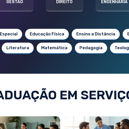
GESTÃO
DIREITO
ENGENHARIA
Especial
Educação Física
Ensino a Distância
Literatura
Matemática
Pedagogia
Teolog
DUAÇÃO EM SERVIÇ