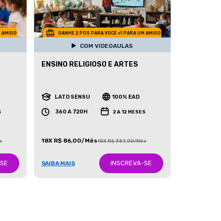
M AMIGO
GANHE 2 POS PARA VOCE +1 PARA UM AMIGO
COM VIDEOAULAS
ENSINO RELIGIOSO E ARTES
LATO SENSU
100% EAD
360 A 720H
S
2 A 12 MESES
18X R$ 86,00/Mês
s
18X R$ 387,00/Mês
-SE
INSCREVA-SE
SAIBA MAIS