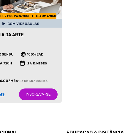
HE 2 POS PARA VOCE +1 PARA UM AMIGO
COM VIDEOAULAS
IA DA ARTE
O SENSU
100% EAD
 A 720H
2 A 12 MESES
86,00/Mês
18X R$ 387,00/Mês
INSCREVA-SE
AIS
UCIONAL
EDUCAÇÃO A DISTÂNCIA