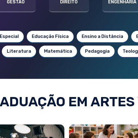
GESTÃO
DIREITO
ENGENHARIA
Especial
Educação Física
Ensino a Distância
Literatura
Matemática
Pedagogia
Teolog
ADUAÇÃO EM ARTES 