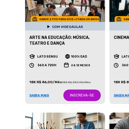
GANHE 2 POS PARA VOCE +1 PARA UM AMIGO
GAN
COM VIDEOAULAS
ARTE NA EDUCAÇÃO: MÚSICA,
CINEMA
TEATRO E DANÇA
LATO SENSU
100% EAD
LAT
360 A 720H
360
2 A 12 MESES
18X R$ 86,00/Mês
18X R$ 
18X R$ 387,00/Mês
INSCREVA-SE
SAIBA MAIS
SAIBA M