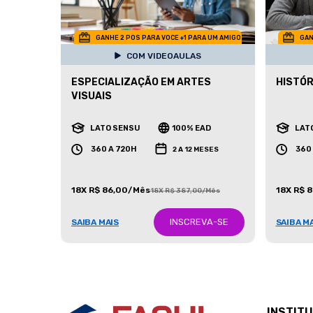
GANHE 2 POS PARA VOCE +1 PARA UM AMIGO
GAN
COM VIDEOAULAS
ESPECIALIZAÇÃO EM ARTES
HISTÓR
VISUAIS
LATO SENSU
100% EAD
LAT
360 A 720H
360
2 A 12 MESES
18X R$ 86,00/Mês
18X R$ 
18X R$ 387,00/Mês
INSCREVA-SE
SAIBA MAIS
SAIBA M
INSTIT