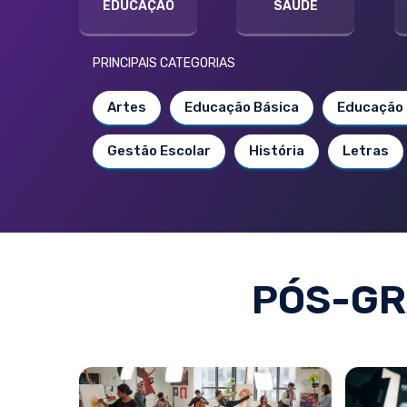
EDUCAÇÃO
SAÚDE
PRINCIPAIS CATEGORIAS
Artes
Educação Básica
Educação 
Gestão Escolar
História
Letras
PÓS-GR