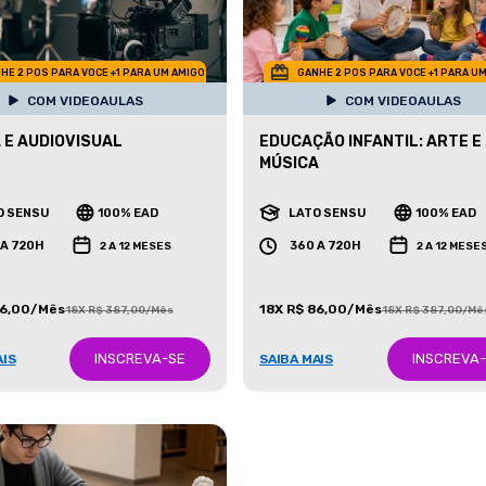
HE 2 POS PARA VOCE +1 PARA UM AMIGO
GANHE 2 POS PARA VOCE +1 PARA U
COM VIDEOAULAS
COM VIDEOAULAS
 E AUDIOVISUAL
EDUCAÇÃO INFANTIL: ARTE E
MÚSICA
O SENSU
100% EAD
LATO SENSU
100% EAD
 A 720H
360 A 720H
2 A 12 MESES
2 A 12 MESE
86,00/Mês
18X R$ 86,00/Mês
18X R$ 387,00/Mês
18X R$ 387,00/Mê
INSCREVA-SE
INSCREVA
AIS
SAIBA MAIS