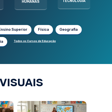
TECNOLOGIA
HUMANAS
Ensino Superior
Física
Geografia
ia
Todos os Cursos de Educação
VISUAIS