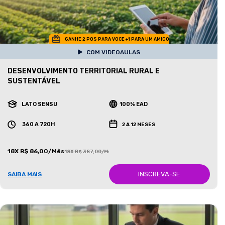
GANHE 2 POS PARA VOCE +1 PARA UM AMIGO
COM VIDEOAULAS
DESENVOLVIMENTO TERRITORIAL RURAL E
SUSTENTÁVEL
LATO SENSU
100% EAD
360 A 720H
2 A 12 MESES
18X R$ 86,00/Mês
18X R$ 387,00/Mês
INSCREVA-SE
SAIBA MAIS