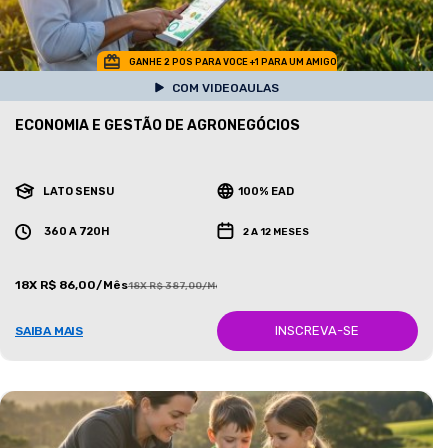
GANHE 2 POS PARA VOCE +1 PARA UM AMIGO
COM VIDEOAULAS
ECONOMIA E GESTÃO DE AGRONEGÓCIOS
LATO SENSU
100% EAD
360 A 720H
2 A 12 MESES
18X R$ 86,00/Mês
18X R$ 387,00/Mês
INSCREVA-SE
SAIBA MAIS