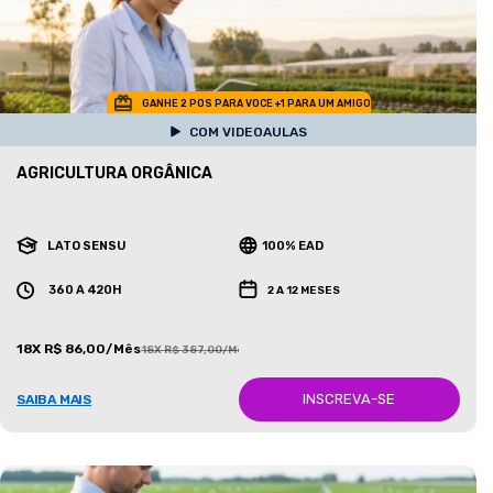
GANHE 2 POS PARA VOCE +1 PARA UM AMIGO
COM VIDEOAULAS
AGRICULTURA ORGÂNICA
LATO SENSU
100% EAD
360 A 420H
2 A 12 MESES
18X R$ 86,00/Mês
18X R$ 387,00/Mês
INSCREVA-SE
SAIBA MAIS