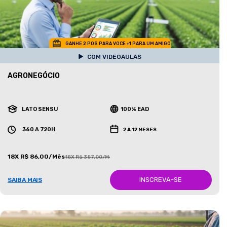
GANHE 2 POS PARA VOCE +1 PARA UM AMIGO
COM VIDEOAULAS
AGRONEGÓCIO
LATO SENSU
100% EAD
360 A 720H
2 A 12 MESES
18X R$ 86,00/Mês
18X R$ 387,00/Mês
INSCREVA-SE
SAIBA MAIS