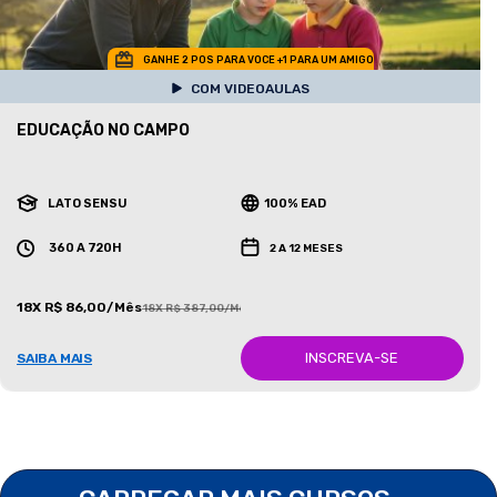
GANHE 2 POS PARA VOCE +1 PARA UM AMIGO
COM VIDEOAULAS
EDUCAÇÃO NO CAMPO
LATO SENSU
100% EAD
360 A 720H
2 A 12 MESES
18X R$ 86,00/Mês
18X R$ 387,00/Mês
INSCREVA-SE
SAIBA MAIS