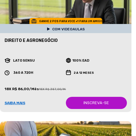
GANHE 2 POS PARA VOCE +1 PARA UM AMIGO
COM VIDEOAULAS
DIREITO E AGRONEGÓCIO
LATO SENSU
100% EAD
360 A 720H
2 A 12 MESES
18X R$ 86,00/Mês
18X R$ 387,00/Mês
INSCREVA-SE
SAIBA MAIS