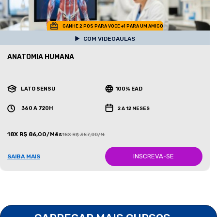
GANHE 2 POS PARA VOCE +1 PARA UM AMIGO
COM VIDEOAULAS
ANATOMIA HUMANA
LATO SENSU
100% EAD
360 A 720H
2 A 12 MESES
18X R$ 86,00/Mês
18X R$ 387,00/Mês
INSCREVA-SE
SAIBA MAIS