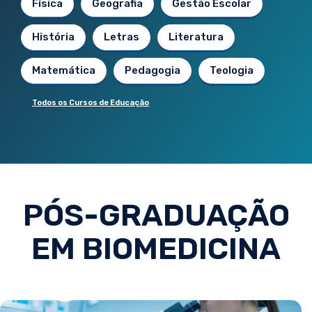
Física
Geografia
Gestão Escolar
História
Letras
Literatura
Matemática
Pedagogia
Teologia
Todos os Cursos de Educação
PÓS-GRADUAÇÃO
EM BIOMEDICINA