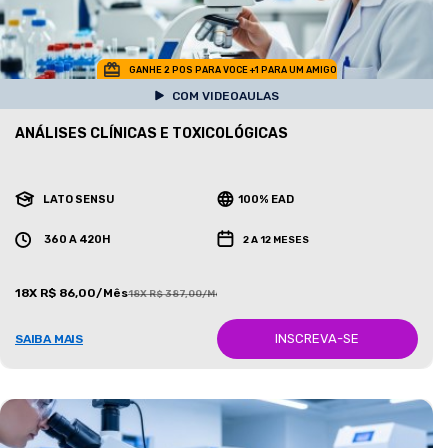
GANHE 2 POS PARA VOCE +1 PARA UM AMIGO
COM VIDEOAULAS
ANÁLISES CLÍNICAS E TOXICOLÓGICAS
LATO SENSU
100% EAD
360 A 420H
2 A 12 MESES
18X R$ 86,00/Mês
18X R$ 387,00/Mês
INSCREVA-SE
SAIBA MAIS