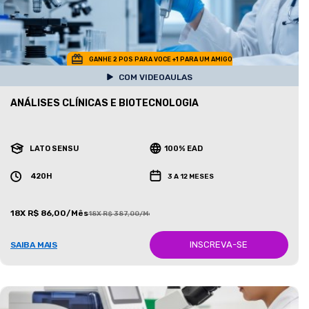
GANHE 2 POS PARA VOCE +1 PARA UM AMIGO
COM VIDEOAULAS
ANÁLISES CLÍNICAS E BIOTECNOLOGIA
LATO SENSU
100% EAD
420H
3 A 12 MESES
18X R$ 86,00/Mês
18X R$ 387,00/Mês
INSCREVA-SE
SAIBA MAIS