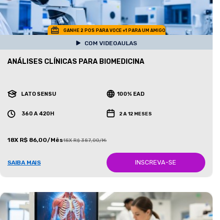
GANHE 2 POS PARA VOCE +1 PARA UM AMIGO
COM VIDEOAULAS
ANÁLISES CLÍNICAS PARA BIOMEDICINA
LATO SENSU
100% EAD
360 A 420H
2 A 12 MESES
18X R$ 86,00/Mês
18X R$ 387,00/Mês
INSCREVA-SE
SAIBA MAIS