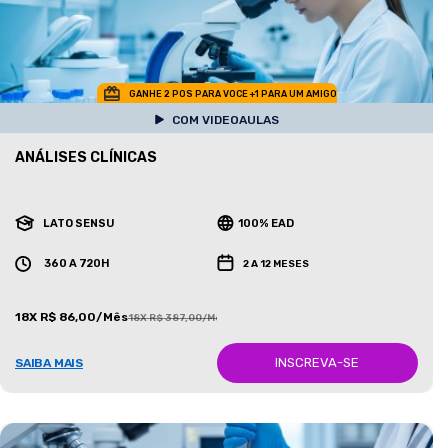
GANHE 2 POS PARA VOCE +1 PARA UM AMIGO
COM VIDEOAULAS
ANÁLISES CLÍNICAS
LATO SENSU
100% EAD
360 A 720H
2 A 12 MESES
18X R$ 86,00/Mês
18X R$ 387,00/Mês
INSCREVA-SE
SAIBA MAIS