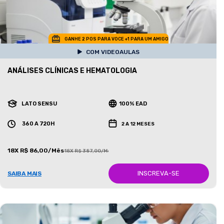
GANHE 2 POS PARA VOCE +1 PARA UM AMIGO
COM VIDEOAULAS
ANÁLISES CLÍNICAS E HEMATOLOGIA
LATO SENSU
100% EAD
360 A 720H
2 A 12 MESES
18X R$ 86,00/Mês
18X R$ 387,00/Mês
INSCREVA-SE
SAIBA MAIS